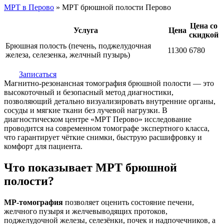
МРТ в Перово
»
МРТ брюшной полости Перово
Цена со
Услуга
Цена
скидкой
Брюшная полость (печень, поджелудочная
11300
6780
железа, селезенка, желчный пузырь)
Записаться
Магнитно-резонансная томография брюшной полости — это
высокоточный и безопасный метод диагностики,
позволяющий детально визуализировать внутренние органы,
сосуды и мягкие ткани без лучевой нагрузки. В
диагностическом центре «МРТ Перово» исследование
проводится на современном томографе экспертного класса,
что гарантирует чёткие снимки, быструю расшифровку и
комфорт для пациента.
Что показывает МРТ брюшной
полости?
МР-томография
позволяет оценить состояние печени,
желчного пузыря и желчевыводящих протоков,
поджелудочной железы, селезёнки, почек и надпочечников, а