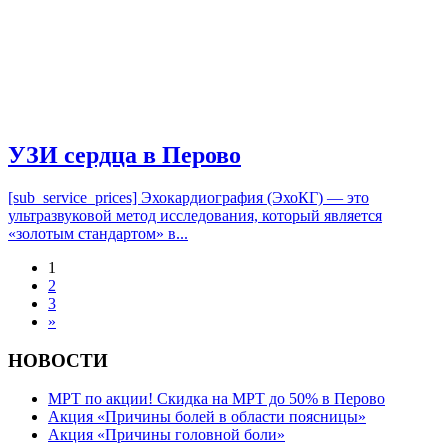
УЗИ сердца в Перово
[sub_service_prices] Эхокардиография (ЭхоКГ) — это
ультразвуковой метод исследования, который является
«золотым стандартом» в...
1
2
3
»
НОВОСТИ
МРТ по акции! Скидка на МРТ до 50% в Перово
Акция «Причины болей в области поясницы»
Акция «Причины головной боли»