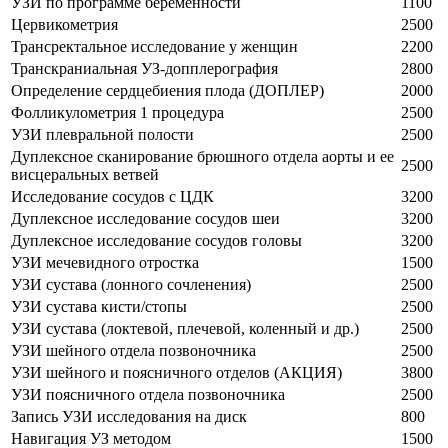
УЗИ по программе беременности
1100
Цервикометрия
2500
Трансректальное исследование у женщин
2200
Транскраниальная УЗ-допплерография
2800
Определение сердцебиения плода (ДОПЛЕР)
2000
Фолликулометрия 1 процедура
2500
УЗИ плевральной полости
2500
Дуплексное сканирование брюшного отдела аорты и ее
2500
висцеральных ветвей
Исследование сосудов с ЦДК
3200
Дуплексное исследование сосудов шеи
3200
Дуплексное исследование сосудов головы
3200
УЗИ мечевидного отростка
1500
УЗИ сустава (лонного сочленения)
2500
УЗИ сустава кисти/стопы
2500
УЗИ сустава (локтевой, плечевой, коленный и др.)
2500
УЗИ шейного отдела позвоночника
2500
УЗИ шейного и поясничного отделов (АКЦИЯ)
3800
УЗИ поясничного отдела позвоночника
2500
Запись УЗИ исследования на диск
800
Навигация УЗ методом
1500