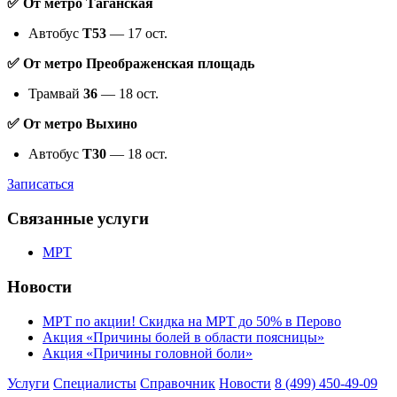
✅ От метро Таганская
Автобус
Т53
— 17 ост.
✅ От метро Преображенская площадь
Трамвай
36
— 18 ост.
✅ От метро Выхино
Автобус
Т30
— 18 ост.
Записаться
Связанные услуги
МРТ
Новости
МРТ по акции! Скидка на МРТ до 50% в Перово
Акция «Причины болей в области поясницы»
Акция «Причины головной боли»
Услуги
Специалисты
Справочник
Новости
8 (499) 450-49-09