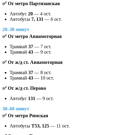
✅ От метро Партизанская
Автобус
20
— 4 ост.
Автобусы
7, 131
— 6 ост.
20–30 минут
✅ От метро Авиамоторная
Трамвай
37
— 7 ост.
Трамвай
43
— 9 ост.
✅ От ж/д ст. Авиамоторная
Трамвай
37
— 8 ост.
Трамвай
43
— 10 ост.
✅ От ж/д ст. Перово
Автобус
131
— 9 ост.
30–60 минут
✅ От метро Римская
Автобусы
Т53, 125
— 11 ост.