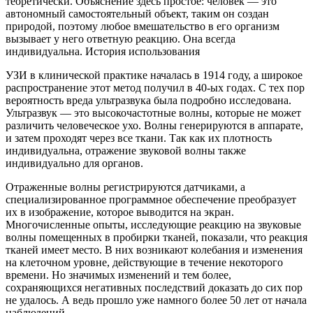
теоретически. Объяснение здесь простое: человек — это
автономный самостоятельный объект, таким он создан
природой, поэтому любое вмешательство в его организм
вызывает у него ответную реакцию. Она всегда
индивидуальна. История использования
УЗИ в клинической практике началась в 1914 году, а широкое
распространение этот метод получил в 40-ых годах. С тех пор
вероятность вреда ультразвука была подробно исследована.
Ультразвук — это высокочастотные волны, которые не может
различить человеческое ухо. Волны генерируются в аппарате,
и затем проходят через все ткани. Так как их плотность
индивидуальна, отражение звуковой волны также
индивидуально для органов.
Отраженные волны регистрируются датчиками, а
специализированное программное обеспечение преобразует
их в изображение, которое выводится на экран.
Многочисленные опыты, исследующие реакцию на звуковые
волны помещенных в пробирки тканей, показали, что реакция
тканей имеет место. В них возникают колебания и изменения
на клеточном уровне, действующие в течение некоторого
времени. Но значимых изменений и тем более,
сохраняющихся негативных последствий доказать до сих пор
не удалось. А ведь прошло уже намного более 50 лет от начала
наблюдений.