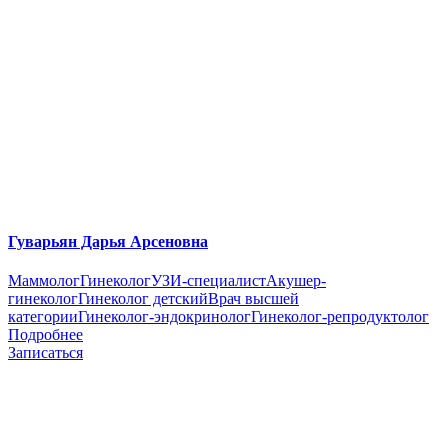
Гуварьян Дарья Арсеновна
Маммолог
Гинеколог
УЗИ-специалист
Акушер-
гинеколог
Гинеколог детский
Врач высшей
категории
Гинеколог-эндокринолог
Гинеколог-репродуктолог
Подробнее
Записаться