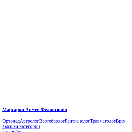
Маргарян Армен Феликсович
Ортопед
Артролог
Вертебролог
Рентгенолог
Травматолог
Врач
высшей категории
Подробнее