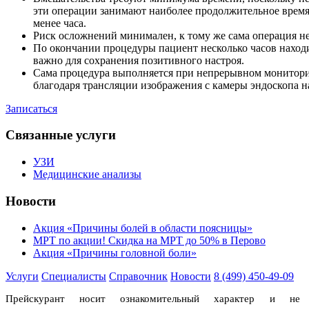
эти операции занимают наиболее продолжительное время
менее часа.
Риск осложнений минимален, к тому же сама операция не
По окончании процедуры пациент несколько часов находит
важно для сохранения позитивного настроя.
Сама процедура выполняется при непрерывном мониторин
благодаря трансляции изображения с камеры эндоскопа н
Записаться
Связанные услуги
УЗИ
Медицинские анализы
Новости
Акция «Причины болей в области поясницы»
МРТ по акции! Скидка на МРТ до 50% в Перово
Акция «Причины головной боли»
Услуги
Специалисты
Справочник
Новости
8 (499) 450-49-09
Прейскурант носит ознакомительный характер и не