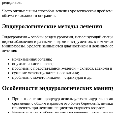
рецидивов.
Часто оптимальным способом лечения урологической проблемы 
объема и сложности операции.
Эндоурологические методы лечения
Эндоурология – особый раздел урологии, использующий спец
видеонаблюдения и разными видами инструментов, в том числе
миниразрезы. Урологи занимаются диагностикой и лечением ор
лечения:
мочекаменная болезнь;
опухоли и кисты почек;
проблемы с предстательной железой – склероз, аденома и 
сужение мочеиспускательного канала;
проблемы с мочеточниками – стриктуры и др.
Особенности эндоурологических манип
При выполнении процедур используется эпидуральная ане
сравнении с общим наркозом это более бережный, делика
применять при лечении пациентов старшего возраста.
Вмешательства требуют минимума времени, поскольку не т