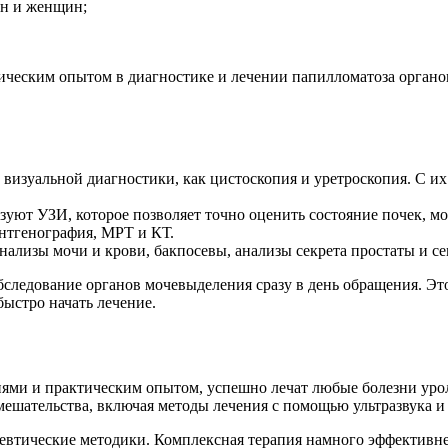
ин и женщин;
еским опытом в диагностике и лечении папилломатоза органов 
визуальной диагностики, как цистоскопия и уретроскопия. С и
уют УЗИ, которое позволяет точно оценить состояние почек, мо
нтгенография, МРТ и КТ.
нализы мочи и крови, бакпосевы, анализы секрета простаты и с
следование органов мочевыделения сразу в день обращения. Это
ыстро начать лечение.
ми и практическим опытом, успешно лечат любые болезни урол
ешательства, включая методы лечения с помощью ультразвука и 
втические методики. Комплексная терапия намного эффективне