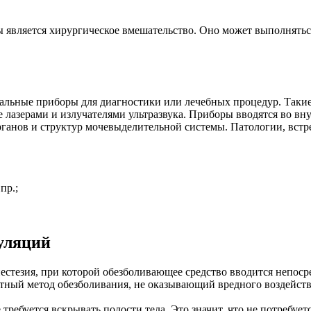
является хирургическое вмешательство. Оно может выполняться
иальные приборы для диагностики или лечебных процедур. Так
 лазерами и излучателями ультразвука. Приборы вводятся во вн
ганов и структур мочевыделительной системы. Патологии, встр
пр.;
уляций
стезия, при которой обезболивающее средство вводится непосре
тный метод обезболивания, не оказывающий вредного воздействи
ребуется вскрывать полости тела. Это значит, что не потребуе