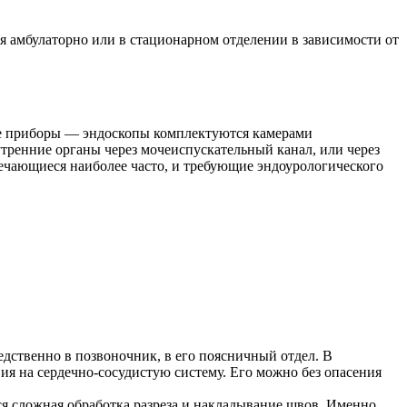
 амбулаторно или в стационарном отделении в зависимости от
ие приборы — эндоскопы комплектуются камерами
утренние органы через мочеиспускательный канал, или через
ечающиеся наиболее часто, и требующие эндоурологического
дственно в позвоночник, в его поясничный отдел. В
я на сердечно-сосудистую систему. Его можно без опасения
тся сложная обработка разреза и накладывание швов. Именно