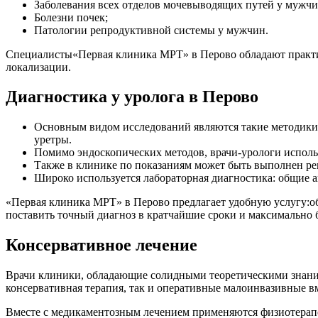
Заболевания всех отделов мочевыводящих путей у мужч
Болезни почек;
Патологии репродуктивной системы у мужчин.
Специалисты«Первая клиника МРТ» в Перово обладают практич
локализации.
Диагностика у уролога в Перово
Основным видом исследований являются такие методики 
уретры.
Помимо эндоскопических методов, врачи-урологи использ
Также в клинике по показаниям может быть выполнен ре
Широко используется лабораторная диагностика: общие а
«Первая клиника МРТ» в Перово предлагает удобную услугу:об
поставить точный диагноз в кратчайшие сроки и максимально б
Консервативное лечение
Врачи клиники, обладающие солидными теоретическими знания
консервативная терапия, так и оперативные малоинвазивные вм
Вместе с медикаментозным лечением применяются физиотерапе