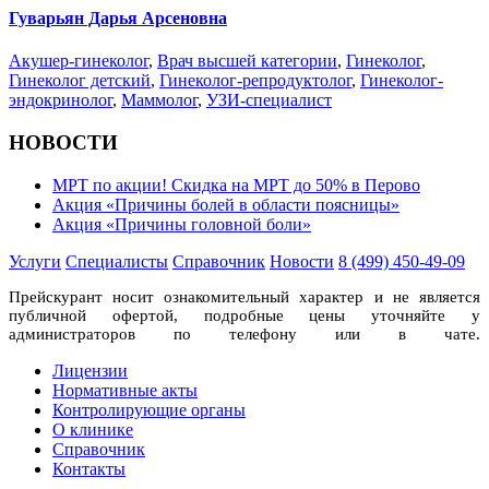
Гуварьян Дарья Арсеновна
Акушер-гинеколог
,
Врач высшей категории
,
Гинеколог
,
Гинеколог детский
,
Гинеколог-репродуктолог
,
Гинеколог-
эндокринолог
,
Маммолог
,
УЗИ-специалист
НОВОСТИ
МРТ по акции! Скидка на МРТ до 50% в Перово
Акция «Причины болей в области поясницы»
Акция «Причины головной боли»
Услуги
Специалисты
Справочник
Новости
8 (499) 450-49-09
Прейскурант носит ознакомительный характер и не является
публичной офертой, подробные цены уточняйте у
администраторов по телефону или в чате.
Лицензии
Нормативные акты
Контролирующие органы
О клинике
Справочник
Контакты